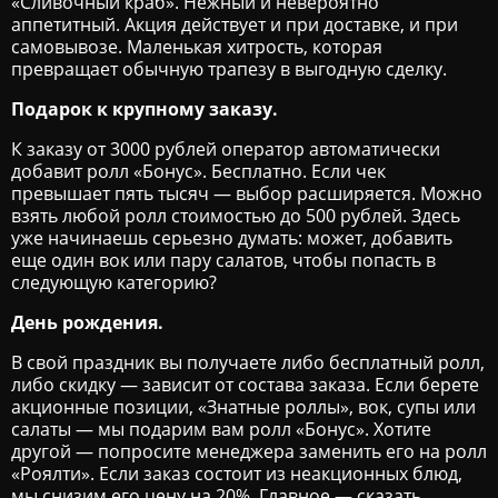
«Сливочный краб». Нежный и невероятно
аппетитный. Акция действует и при доставке, и при
самовывозе. Маленькая хитрость, которая
превращает обычную трапезу в выгодную сделку.
Подарок к крупному заказу.
К заказу от 3000 рублей оператор автоматически
добавит ролл «Бонус». Бесплатно. Если чек
превышает пять тысяч — выбор расширяется. Можно
взять любой ролл стоимостью до 500 рублей. Здесь
уже начинаешь серьезно думать: может, добавить
еще один вок или пару салатов, чтобы попасть в
следующую категорию?
День рождения.
В свой праздник вы получаете либо бесплатный ролл,
либо скидку — зависит от состава заказа. Если берете
акционные позиции, «Знатные роллы», вок, супы или
салаты — мы подарим вам ролл «Бонус». Хотите
другой — попросите менеджера заменить его на ролл
«Роялти». Если заказ состоит из неакционных блюд,
мы снизим его цену на 20%. Главное — сказать