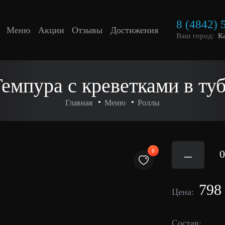
8 (4842) 
Меню
Акции
Отзывы
Достижения
Ваш город:
К
емпура с креветками в ту
Главная
Меню
Роллы
–
8
0
798
Цена:
Состав: