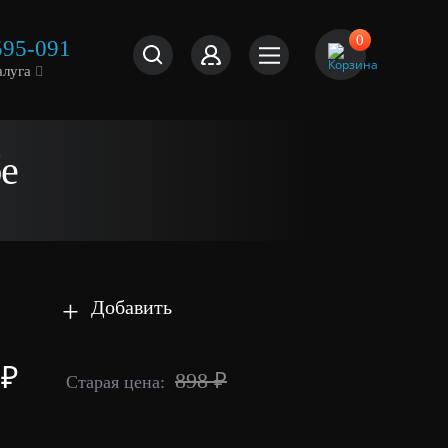
0
595-091
алуга
бе
+
Добавить
 ₽
898 ₽
Старая цена: