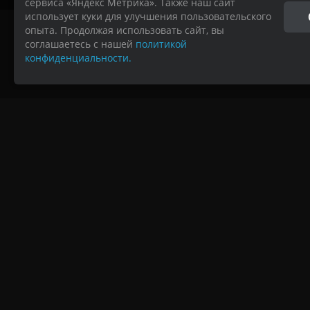
сервиса «Яндекс Метрика». Также наш сайт
использует куки для улучшения пользовательского
опыта. Продолжая использовать сайт, вы
соглашаетесь с нашей
политикой
Глав
конфиденциальности.
Пожаловаться
Предложить идею
руководству