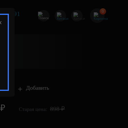
0
595-091
×
алуга
е
+
Добавить
 ₽
898 ₽
Старая цена: