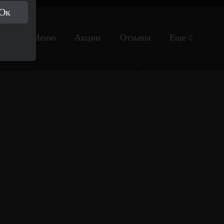
Ок
ная
Меню
Акции
Отзывы
Еще
Хигаси
Хигаси
Лучшие суши
2025
Restaurant Guru
Превосходные
2024
суши
Restaurant Guru