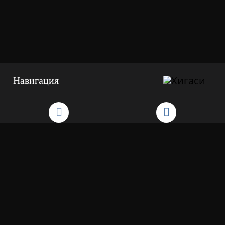
Навигация
Пожаловаться
Предложить идею
руководству
Хигаси
Хигаси
Лучшие суши
2025