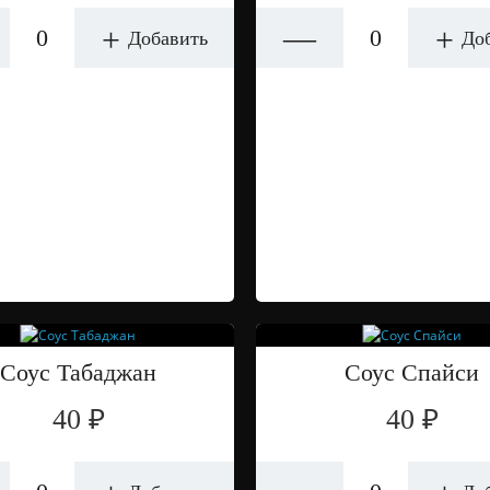
—
+
+
Добавить
До
Соус Табаджан
Соус Спайси
40 ₽
40 ₽