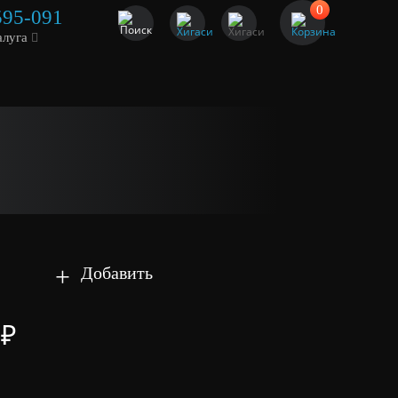
0
595-091
алуга
+
Добавить
 ₽