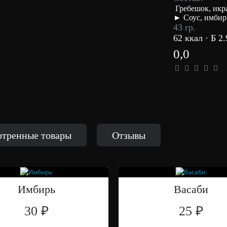
Гребешок, икра
► Соус, имбирь
43 гр.
62 ккал · Б 2.
0,0
тренные товары
Отзывы
Имбирь
Васаби
30 ₽
25 ₽