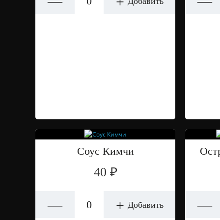
—
—
+
Добавить
Соус Кимчи
Ост
40 ₽
—
—
+
Добавить