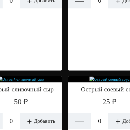
—
+
+
Добавить
До
рый-сливочный сыр
Острый соевый с
50 ₽
25 ₽
—
+
+
Добавить
До